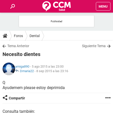
MENU
INICIO
FOROS
Foros
Dental
SALUD
Tema Anterior
Siguiente Tema
Necesito dientes
FAMILIA
amiga890
- 5 ago 2015 a las 23:00
NUTRICIÓN
Dmaria22
-
8 sep 2015 a las 23:16
Q
BIENESTAR
Ayudemem please estoy deprimida
SEXUALIDAD
Compartir
GLOSARIO
Consulta también: