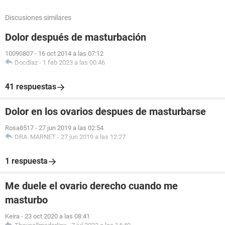
Discusiones similares
Dolor después de masturbación
10090807
-
16 oct 2014 a las 07:12
Docdiaz
-
1 feb 2023 a las 00:46
41 respuestas
Dolor en los ovarios despues de masturbarse
Rosa8517
-
27 jun 2019 a las 02:54
DRA. MARNET
-
27 jun 2019 a las 12:27
1 respuesta
Me duele el ovario derecho cuando me
masturbo
Keira
-
23 oct 2020 a las 08:41