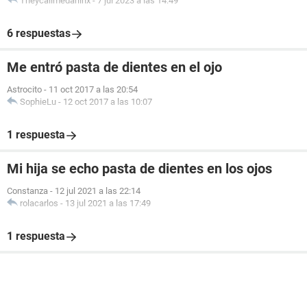
Theycallmedarlinx
-
7 jul 2023 a las 14:49
6 respuestas
Me entró pasta de dientes en el ojo
Astrocito
-
11 oct 2017 a las 20:54
SophieLu
-
12 oct 2017 a las 10:07
1 respuesta
Mi hija se echo pasta de dientes en los ojos
Constanza
-
12 jul 2021 a las 22:14
rolacarlos
-
13 jul 2021 a las 17:49
1 respuesta