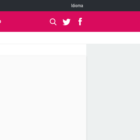
Idioma
O