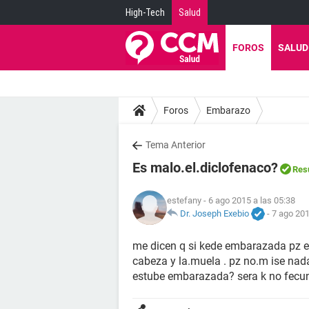
High-Tech
Salud
FOROS
SALUD
Foros
Embarazo
Tema Anterior
Es malo.el.diclofenaco?
Res
estefany
- 6 ago 2015 a las 05:38
Dr. Joseph Exebio
-
7 ago 201
me dicen q si kede embarazada pz 
cabeza y la.muela . pz no.m ise nad
estube embarazada? sera k no fecun