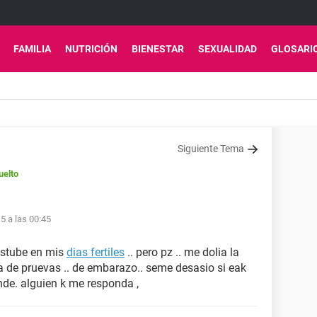
FAMILIA
NUTRICIÓN
BIENESTAR
SEXUALIDAD
GLOSARI
Siguiente Tema
uelto
5 a las 00:45
estube en mis
dias fertiles
.. pero pz .. me dolia la
a de pruevas .. de embarazo.. seme desasio si eak
de. alguien k me responda ,