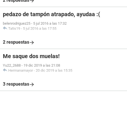
2 respuestas
pedazo de tampón atrapado, ayudaa :(
belenrodriguez25
-
5 jul 2016 a las 17:32
Tatis19
-
5 jul 2016 a las 17:55
2 respuestas
Me saque dos muelas!
Yu22_2688
-
19 dic 2019 a las 21:08
Hermanamayor
-
20 dic 2019 a las 15:35
3 respuestas