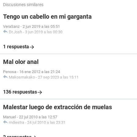
Discusiones similares
Tengo un cabello en mi garganta
VeraSanz
-
2 jun 2019 a las 05:51
Dr.Josh
-
3 jun 2019 a las 00:30
1 respuesta
Mal olor anal
Penosa
-
16 ene 2012 a las 21:24
Makosmakako
-
27 sep 2023 a las 15:11
136 respuestas
Malestar luego de extracción de muelas
Manuel
-
22 jul 2010 a las 12:57
mdiestra
-
24 jul 2010 a las 23:31