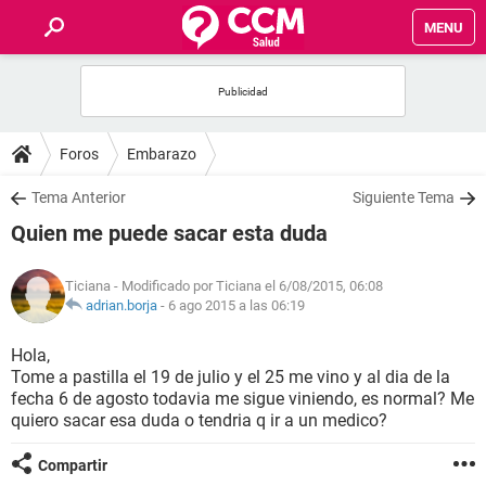
MENU
INICIO
FOROS
Foros
Embarazo
SALUD
Tema Anterior
Siguiente Tema
Quien me puede sacar esta duda
FAMILIA
Ticiana
- Modificado por Ticiana el 6/08/2015, 06:08
NUTRICIÓN
adrian.borja
-
6 ago 2015 a las 06:19
Hola,
BIENESTAR
Tome a pastilla el 19 de julio y el 25 me vino y al dia de la
fecha 6 de agosto todavia me sigue viniendo, es normal? Me
SEXUALIDAD
quiero sacar esa duda o tendria q ir a un medico?
Compartir
GLOSARIO