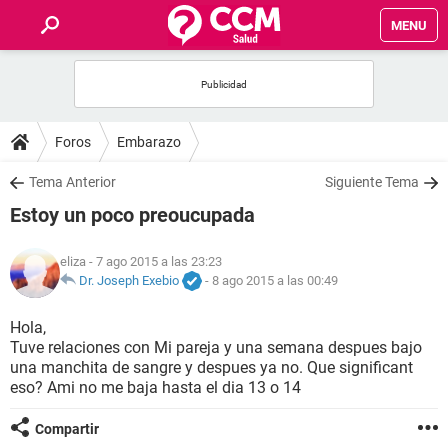
MENU
INICIO
FOROS
Foros
Embarazo
SALUD
Tema Anterior
Siguiente Tema
Estoy un poco preoucupada
FAMILIA
eliza
- 7 ago 2015 a las 23:23
NUTRICIÓN
Dr. Joseph Exebio
-
8 ago 2015 a las 00:49
Hola,
BIENESTAR
Tuve relaciones con Mi pareja y una semana despues bajo
una manchita de sangre y despues ya no. Que significant
SEXUALIDAD
eso? Ami no me baja hasta el dia 13 o 14
Compartir
GLOSARIO