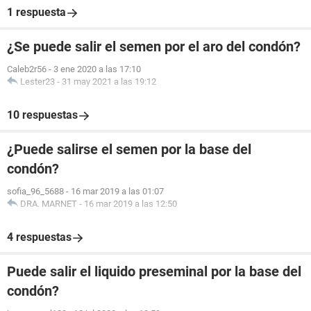
1 respuesta
¿Se puede salir el semen por el aro del condón?
Caleb2r56
-
3 ene 2020 a las 17:10
Lester23
-
31 may 2021 a las 19:12
10 respuestas
¿Puede salirse el semen por la base del
condón?
sofia_96_5688
-
16 mar 2019 a las 01:07
DRA. MARNET
-
16 mar 2019 a las 12:50
4 respuestas
Puede salir el liquido preseminal por la base del
condón?