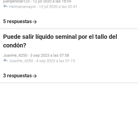
juanperezal123
-
12 jul 2020 a las 18:59
Hermanamayor
-
13 jul 2020 a las 02:41
5 respuestas
Puede salir líquido seminal por el tallo del
condón?
JuanHe_4250
-
3 sep 2023 a las 07:58
JuanHe_4250
-
4 sep 2023 a las 01:13
3 respuestas