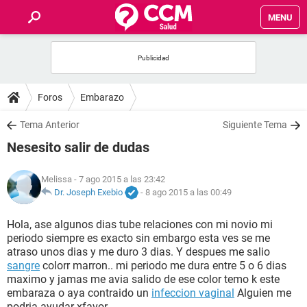
MENU
INICIO
FOROS
Foros
Embarazo
SALUD
Tema Anterior
Siguiente Tema
Nesesito salir de dudas
FAMILIA
Melissa
- 7 ago 2015 a las 23:42
NUTRICIÓN
Dr. Joseph Exebio
-
8 ago 2015 a las 00:49
Hola, ase algunos dias tube relaciones con mi novio mi
BIENESTAR
periodo siempre es exacto sin embargo esta ves se me
atraso unos dias y me duro 3 dias. Y despues me salio
SEXUALIDAD
sangre
colorr marron.. mi periodo me dura entre 5 o 6 dias
maximo y jamas me avia salido de ese color temo k este
embaraza o aya contraido un
infeccion vaginal
Alguien me
GLOSARIO
podria ayudar xfavor...