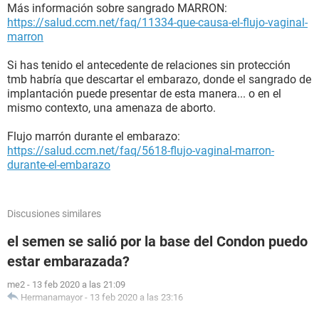
Más información sobre sangrado MARRON:
https://salud.ccm.net/faq/11334-que-causa-el-flujo-vaginal-
marron
Si has tenido el antecedente de relaciones sin protección
tmb habría que descartar el embarazo, donde el sangrado de
implantación puede presentar de esta manera... o en el
mismo contexto, una amenaza de aborto.
Flujo marrón durante el embarazo:
https://salud.ccm.net/faq/5618-flujo-vaginal-marron-
durante-el-embarazo
Discusiones similares
el semen se salió por la base del Condon puedo
estar embarazada?
me2
-
13 feb 2020 a las 21:09
Hermanamayor
-
13 feb 2020 a las 23:16