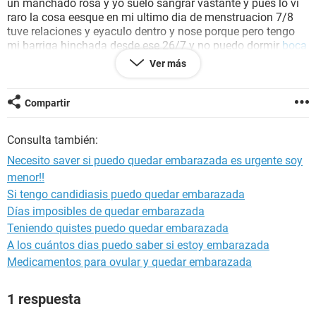
un manchado rosa y yo suelo sangrar vastante y pues lo vi
raro la cosa eesque en mi ultimo dia de menstruacion 7/8
tuve relaciones y eyaculo dentro y nose porque pero tengo
mi barriga hinchada desde ese 26/7 y no puedo dormir
boca
ah bajo porque me presiona la barriga y tambien mis
ovarios
Ver más
estan hinchados porfavor necesiitoo ayuda !!
Compartir
Consulta también:
Necesito saver si puedo quedar embarazada es urgente soy
menor!!
Si tengo candidiasis puedo quedar embarazada
Días imposibles de quedar embarazada
Teniendo quistes puedo quedar embarazada
A los cuántos dias puedo saber si estoy embarazada
Medicamentos para ovular y quedar embarazada
1 respuesta