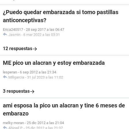
¿Puedo quedar embarazada si tomo pastillas
anticonceptivas?
Erica240517
-
28 sep 2017 a las 06:47
Jasmin
-
6 mar 2022 a las 03:31
12 respuestas
ME pico un alacran y estoy embarazada
lesperan
-
6 sep 2012 a las 21:34
Miligarcia
-
31 jul 2023 a las 11:02
3 respuestas
ami esposa la pico un alacran y tine 6 meses de
embarazo
melky moran
-
25 dic 2012 a las 21:04
Abigail P.
-
25 dic 2012 a las 21:37