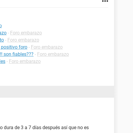
o
razo
-
Foro embarazo
to
-
Foro embarazo
positivo foro
-
Foro embarazo
!! son fiables???
-
Foro embarazo
les
-
Foro embarazo
 dura de 3 a 7 días después así que no es