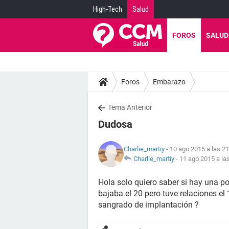
High-Tech
Salud
FOROS
SALUD
Foros
Embarazo
Tema Anterior
Dudosa
Charlie_martiy
- 10 ago 2015 a las 21
Charlie_martiy
-
11 ago 2015 a la
Hola solo quiero saber si hay una p
bajaba el 20 pero tuve relaciones el
sangrado de implantación ?