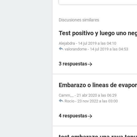
Discusiones similares
Test positivo y luego uno ne
Alejabdra
-
14 jul 2019 a las 04:10
valorandome
-
14 jul 2019 a las 04:53
3 respuestas
Embarazo o lineas de evapo
Camm__
-
21 abr 2020 a las 06:29
Rocio
-
23 nov 2022 a las 03:00
4 respuestas