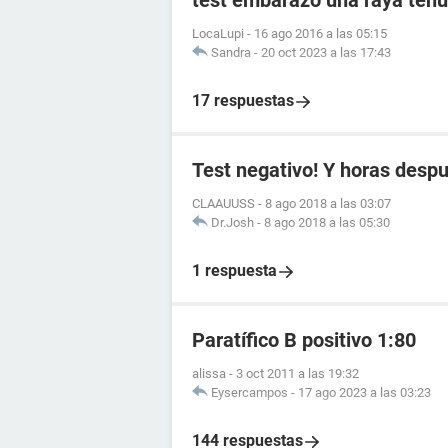
test embarazo una raya tenu
LocaLupi
-
16 ago 2016 a las 05:15
Sandra
-
20 oct 2023 a las 17:43
17 respuestas
Test negativo! Y horas despué
CLAAUUSS
-
8 ago 2018 a las 03:07
Dr.Josh
-
8 ago 2018 a las 05:30
1 respuesta
Paratífico B positivo 1:80
alissa
-
3 oct 2011 a las 19:32
Eysercampos
-
17 ago 2023 a las 03:23
144 respuestas