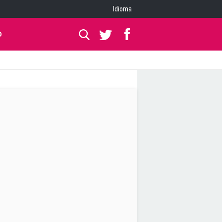
Idioma
O