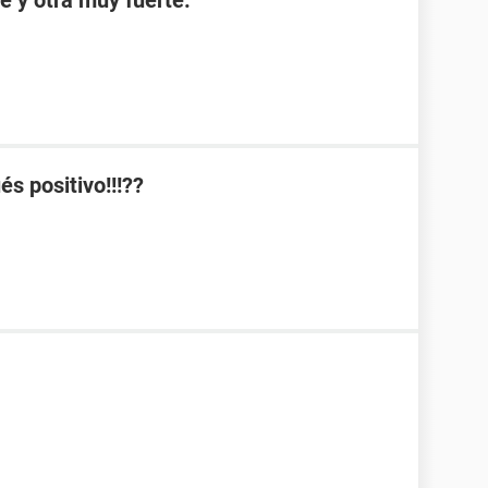
e y otra muy fuerte.
s positivo!!!??