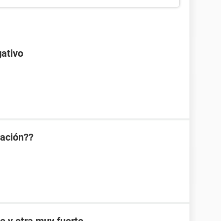
gativo
ración??