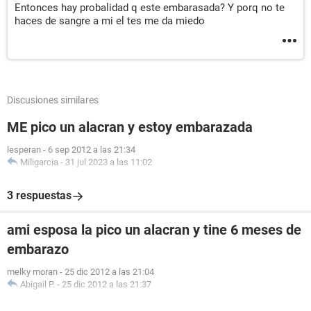
Entonces hay probalidad q este embarasada? Y porq no te
haces de sangre a mi el tes me da miedo
Discusiones similares
ME pico un alacran y estoy embarazada
lesperan
-
6 sep 2012 a las 21:34
Miligarcia
-
31 jul 2023 a las 11:02
3 respuestas
ami esposa la pico un alacran y tine 6 meses de
embarazo
melky moran
-
25 dic 2012 a las 21:04
Abigail P.
-
25 dic 2012 a las 21:37