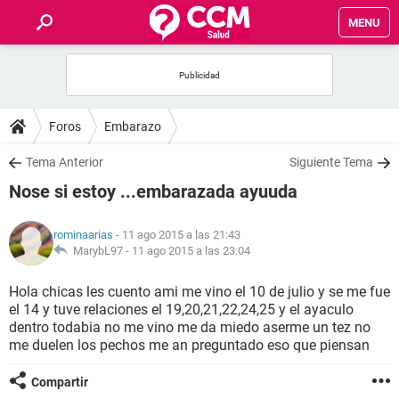
MENU
INICIO
FOROS
Foros
Embarazo
SALUD
Tema Anterior
Siguiente Tema
Nose si estoy ...embarazada ayuuda
FAMILIA
rominaarias
- 11 ago 2015 a las 21:43
NUTRICIÓN
MarybL97 -
11 ago 2015 a las 23:04
Hola chicas les cuento ami me vino el 10 de julio y se me fue
BIENESTAR
el 14 y tuve relaciones el 19,20,21,22,24,25 y el ayaculo
dentro todabia no me vino me da miedo aserme un tez no
SEXUALIDAD
me duelen los pechos me an preguntado eso que piensan
Compartir
GLOSARIO