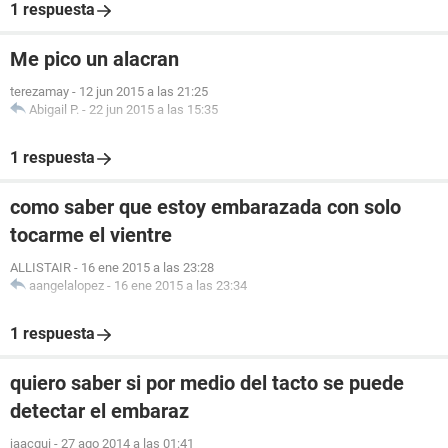
1 respuesta
Me pico un alacran
terezamay
-
12 jun 2015 a las 21:25
Abigail P.
-
22 jun 2015 a las 15:35
1 respuesta
como saber que estoy embarazada con solo
tocarme el vientre
ALLISTAIR
-
16 ene 2015 a las 23:28
aangelalopez
-
16 ene 2015 a las 23:34
1 respuesta
quiero saber si por medio del tacto se puede
detectar el embaraz
jaacqui
-
27 ago 2014 a las 01:41