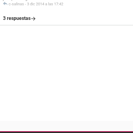
c-salinas
-
3 dic 2014 a las 17:42
3 respuestas