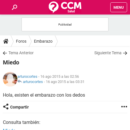
MENU
INICIO
FOROS
Foros
Embarazo
SALUD
Tema Anterior
Siguiente Tema
Miedo
FAMILIA
arturocortes
- 16 ago 2015 a las 02:56
NUTRICIÓN
arturocortes
-
16 ago 2015 a las 03:31
Hola, existen el embarazo con los dedos
BIENESTAR
Compartir
SEXUALIDAD
Consulta también:
GLOSARIO