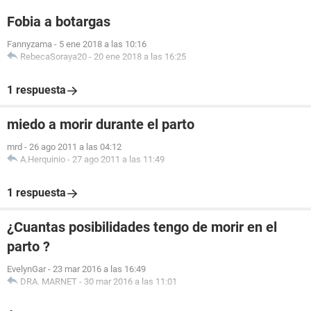
Fobia a botargas
Fannyzama
-
5 ene 2018 a las 10:16
RebecaSoraya20
-
20 ene 2018 a las 16:25
1 respuesta
miedo a morir durante el parto
mrd
-
26 ago 2011 a las 04:12
A.Herquinio
-
27 ago 2011 a las 11:49
1 respuesta
¿Cuantas posibilidades tengo de morir en el
parto ?
EvelynGar
-
23 mar 2016 a las 16:49
DRA. MARNET
-
30 mar 2016 a las 11:01