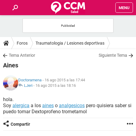
MENU
INICIO
FOROS
Foros
Traumatologia / Lesiones deportivas
SALUD
Tema Anterior
Siguiente Tema
Aines
FAMILIA
Doctoramena
- 16 ago 2015 a las 17:44
NUTRICIÓN
LJeri
-
16 ago 2015 a las 18:16
hola.
BIENESTAR
Soy
alergica
a los
aines
o
analgesicos
pero quisiera saber si
puedo tomar Dextoprofeno trometamol
SEXUALIDAD
Compartir
GLOSARIO