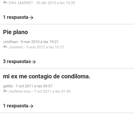
DRA. MARNET
-
30 abr 2015 a las 10:20
1 respuesta
Pie plano
cristhian
-
9 mar 2010 a las 19:21
Joaneric
-
5 ene 2012 a las 16:12
3 respuestas
mi ex me contagio de condiloma.
gatita
-
7 oct 2011 a las 00:57
marlene-ines
-
7 oct 2011 a las 01:46
1 respuesta