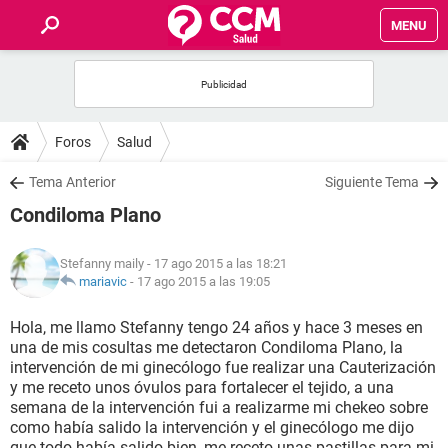
MENU
INICIO
FOROS
Foros
Salud
SALUD
Tema Anterior
Siguiente Tema
Condiloma Plano
FAMILIA
Stefanny maily
- 17 ago 2015 a las 18:21
NUTRICIÓN
mariavic
-
17 ago 2015 a las 19:05
Hola, me llamo Stefanny tengo 24 años y hace 3 meses en
BIENESTAR
una de mis cosultas me detectaron Condiloma Plano, la
intervención de mi ginecólogo fue realizar una Cauterización
SEXUALIDAD
y me receto unos óvulos para fortalecer el tejido, a una
semana de la intervención fui a realizarme mi chekeo sobre
como había salido la intervención y el ginecólogo me dijo
GLOSARIO
que todo había salido bien, me receto unas pastillas para mi