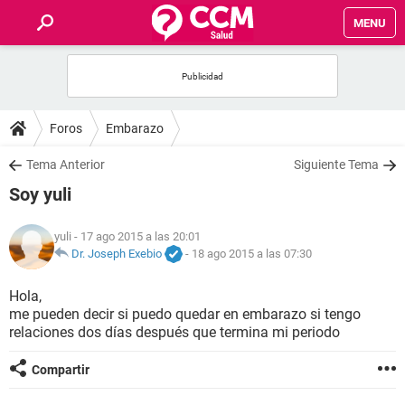
MENU
INICIO
FOROS
Foros
Embarazo
SALUD
Tema Anterior
Siguiente Tema
Soy yuli
FAMILIA
yuli
- 17 ago 2015 a las 20:01
NUTRICIÓN
Dr. Joseph Exebio
-
18 ago 2015 a las 07:30
Hola,
BIENESTAR
me pueden decir si puedo quedar en embarazo si tengo
relaciones dos días después que termina mi periodo
SEXUALIDAD
Compartir
GLOSARIO