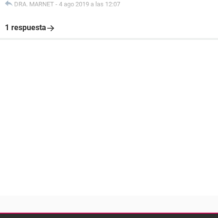
DRA. MARNET
-
4 ago 2019 a las 12:07
1 respuesta