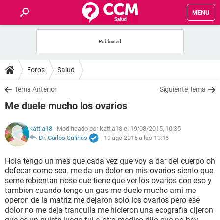
MENU
INICIO
FOROS
Foros
Salud
SALUD
Tema Anterior
Siguiente Tema
Me duele mucho los ovarios
FAMILIA
kattia18
- Modificado por kattia18 el 19/08/2015, 10:35
NUTRICIÓN
Dr. Carlos Salinas
-
19 ago 2015 a las 13:16
Hola tengo un mes que cada vez que voy a dar del cuerpo oh
BIENESTAR
defecar como sea. me da un dolor en mis ovarios siento que
seme rebientan nose que tiene que ver los ovarios con eso y
SEXUALIDAD
tambien cuando tengo un gas me duele mucho ami me
operon de la matriz me dejaron solo los ovarios pero ese
dolor no me deja tranquila me hicieron una ecografia dijeron
GLOSARIO
que es un quiste luego fui a otro medico dijo que no hay