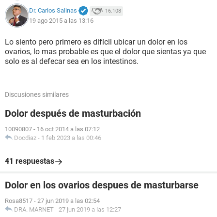
Dr. Carlos Salinas
16.108
19 ago 2015 a las 13:16
Lo siento pero primero es difícil ubicar un dolor en los
ovarios, lo mas probable es que el dolor que sientas ya que
solo es al defecar sea en los intestinos.
Discusiones similares
Dolor después de masturbación
10090807
-
16 oct 2014 a las 07:12
Docdiaz
-
1 feb 2023 a las 00:46
41 respuestas
Dolor en los ovarios despues de masturbarse
Rosa8517
-
27 jun 2019 a las 02:54
DRA. MARNET
-
27 jun 2019 a las 12:27