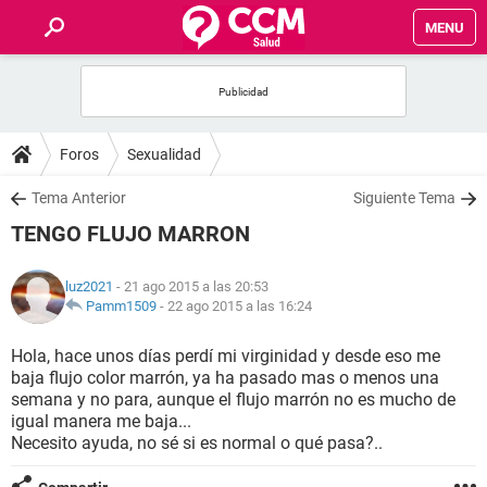
MENU
INICIO
FOROS
Foros
Sexualidad
SALUD
Tema Anterior
Siguiente Tema
TENGO FLUJO MARRON
FAMILIA
luz2021
- 21 ago 2015 a las 20:53
NUTRICIÓN
Pamm1509
-
22 ago 2015 a las 16:24
Hola, hace unos días perdí mi virginidad y desde eso me
BIENESTAR
baja flujo color marrón, ya ha pasado mas o menos una
semana y no para, aunque el flujo marrón no es mucho de
SEXUALIDAD
igual manera me baja...
Necesito ayuda, no sé si es normal o qué pasa?..
GLOSARIO