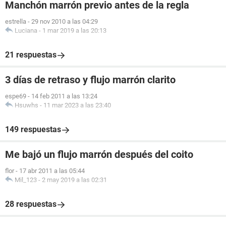
Manchón marrón previo antes de la regla
estrella
-
29 nov 2010 a las 04:29
Luciana
-
1 mar 2019 a las 20:13
21 respuestas
3 días de retraso y flujo marrón clarito
espe69
-
14 feb 2011 a las 13:24
Hsuwhs
-
11 mar 2023 a las 23:40
149 respuestas
Me bajó un flujo marrón después del coito
flor
-
17 abr 2011 a las 05:44
Mil_123
-
2 may 2019 a las 02:31
28 respuestas