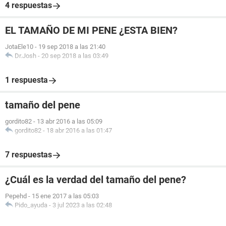
4 respuestas
EL TAMAÑO DE MI PENE ¿ESTA BIEN?
JotaEle10
-
19 sep 2018 a las 21:40
Dr.Josh
-
20 sep 2018 a las 03:49
1 respuesta
tamaño del pene
gordito82
-
13 abr 2016 a las 05:09
gordito82
-
18 abr 2016 a las 01:47
7 respuestas
¿Cuál es la verdad del tamaño del pene?
Pepehd
-
15 ene 2017 a las 05:03
Pido_ayuda
-
3 jul 2023 a las 02:48