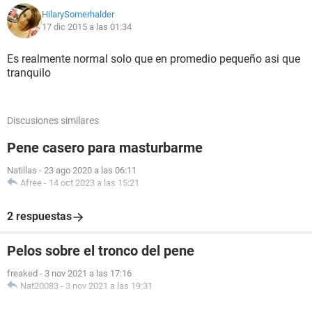
HilarySomerhalder
17 dic 2015 a las 01:34
Es realmente normal solo que en promedio pequeño asi que
tranquilo
Discusiones similares
Pene casero para masturbarme
Natillas
-
23 ago 2020 a las 06:11
Afree
-
14 oct 2023 a las 15:21
2 respuestas
Pelos sobre el tronco del pene
freaked
-
3 nov 2021 a las 17:16
Nat20083
-
3 nov 2021 a las 19:31