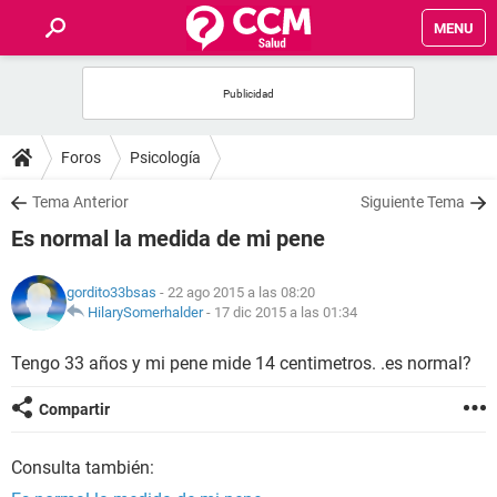
MENU
INICIO
FOROS
Foros
Psicología
SALUD
Tema Anterior
Siguiente Tema
Es normal la medida de mi pene
FAMILIA
gordito33bsas
- 22 ago 2015 a las 08:20
NUTRICIÓN
HilarySomerhalder
-
17 dic 2015 a las 01:34
Tengo 33 años y mi pene mide 14 centimetros. .es normal?
BIENESTAR
Compartir
SEXUALIDAD
Consulta también:
GLOSARIO