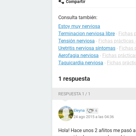
Compartir
Consulta también:
Estoy muy nerviosa
Terminacion nerviosa libre
-
Fichas p
Tensión nerviosa
-
Fichas prácticas 
Uretritis nerviosa síntomas
-
Fichas 
Aerofagia nerviosa
-
Fichas práctica
Taquicardia nerviosa
-
Fichas prácti
1 respuesta
RESPUESTA 1 / 1
Eleyna
6
24 ago 2015 a las 04:36
Hola! Hace unos 2 añitos me pasó al