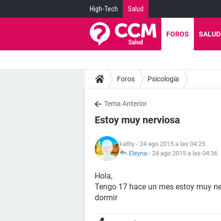
High-Tech
Salud
FOROS
SALUD
Foros
Psicología
Tema Anterior
Estoy muy nerviosa
kathy
- 24 ago 2015 a las 04:25
Eleyna
-
24 ago 2015 a las 04:36
Hola,
Tengo 17 hace un mes estoy muy ner
dormir