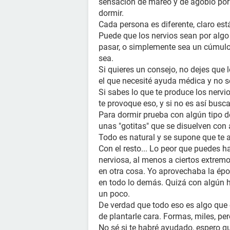
sensación de mareo y de agobio por 
dormir.
Cada persona es diferente, claro es
Puede que los nervios sean por alg
pasar, o simplemente sea un cúmulo 
sea.
Si quieres un consejo, no dejes que 
el que necesité ayuda médica y no s
Si sabes lo que te produce los nervi
te provoque eso, y si no es así busca
Para dormir prueba con algún tipo de
unas "gotitas" que se disuelven con 
Todo es natural y se supone que te a
Con el resto... Lo peor que puedes h
nerviosa, al menos a ciertos extrem
en otra cosa. Yo aprovechaba la ép
en todo lo demás. Quizá con algún 
un poco.
De verdad que todo eso es algo que 
de plantarle cara. Formas, miles, per
No sé si te habré ayudado, espero qu