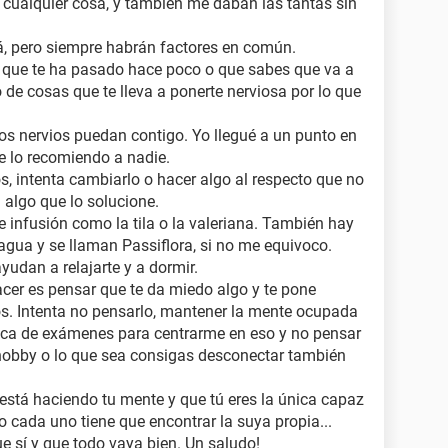
cualquier cosa, y también me daban las tantas sin
tá, pero siempre habrán factores en común.
o que te ha pasado hace poco o que sabes que va a
de cosas que te lleva a ponerte nerviosa por lo que
los nervios puedan contigo. Yo llegué a un punto en
e lo recomiendo a nadie.
os, intenta cambiarlo o hacer algo al respecto que no
 algo que lo solucione.
 infusión como la tila o la valeriana. También hay
agua y se llaman Passiflora, si no me equivoco.
yudan a relajarte y a dormir.
acer es pensar que te da miedo algo y te pone
os. Intenta no pensarlo, mantener la mente ocupada
oca de exámenes para centrarme en eso y no pensar
hobby o lo que sea consigas desconectar también
está haciendo tu mente y que tú eres la única capaz
o cada uno tiene que encontrar la suya propia...
e sí y que todo vaya bien. Un saludo!