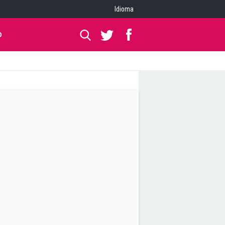
Idioma
O