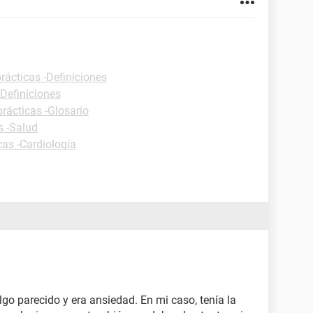
rácticas -Definiciones
-Definiciones
prácticas -Glosario
s -Salud
cas -Cardiología
go parecido y era ansiedad. En mi caso, tenía la