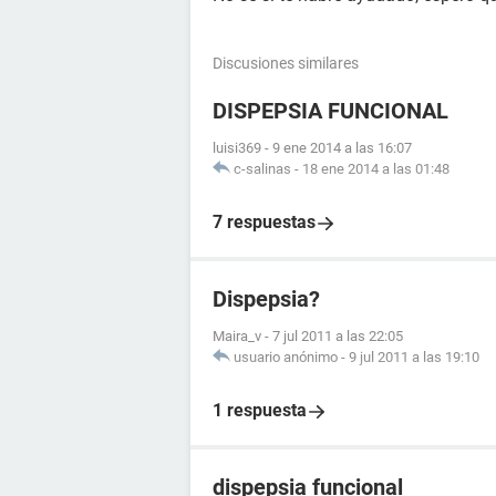
Discusiones similares
DISPEPSIA FUNCIONAL
luisi369
-
9 ene 2014 a las 16:07
c-salinas
-
18 ene 2014 a las 01:48
7 respuestas
Dispepsia?
Maira_v
-
7 jul 2011 a las 22:05
usuario anónimo
-
9 jul 2011 a las 19:10
1 respuesta
dispepsia funcional