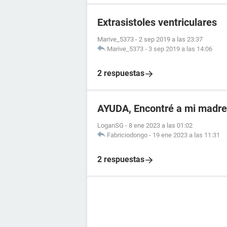
Extrasistoles ventriculares
Marive_5373
-
2 sep 2019 a las 23:37
Marive_5373
-
3 sep 2019 a las 14:06
2 respuestas
AYUDA, Encontré a mi madr
LoganSG
-
8 ene 2023 a las 01:02
Fabriciodongo
-
19 ene 2023 a las 11:31
2 respuestas