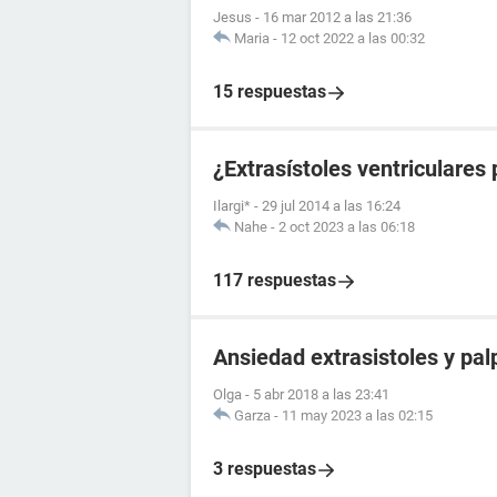
Jesus
-
16 mar 2012 a las 21:36
Maria
-
12 oct 2022 a las 00:32
15 respuestas
¿Extrasístoles ventriculares
Ilargi*
-
29 jul 2014 a las 16:24
Nahe
-
2 oct 2023 a las 06:18
117 respuestas
Ansiedad extrasistoles y pal
Olga
-
5 abr 2018 a las 23:41
Garza
-
11 may 2023 a las 02:15
3 respuestas