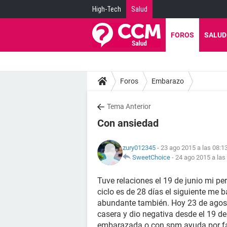
High-Tech
Salud
FOROS
SALUD
Foros
Embarazo
Tema Anterior
Con ansiedad
zury012345
- 23 ago 2015 a las 08:1
SweetChoice
-
24 ago 2015 a las
Tuve relaciones el 19 de junio mi pe
ciclo es de 28 días el siguiente me b
abundante también. Hoy 23 de agost
casera y dio negativa desde el 19 de
embarazada o con spm ayuda por fa