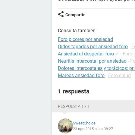
Compartir
Consulta también:
Foro picores por ansiedad
Oidos tapados por ansiedad foro
-
F
Ansiedad al despertar foro
✓
-
Foro 
Neuritis intercostal por ansiedad
-
Fo
Dolores intercostales y torácicos: p
Mareos ansiedad foro
-
Foro salud
1 respuesta
RESPUESTA 1 / 1
SweetChoice
23 ago 2015 a las 08:27