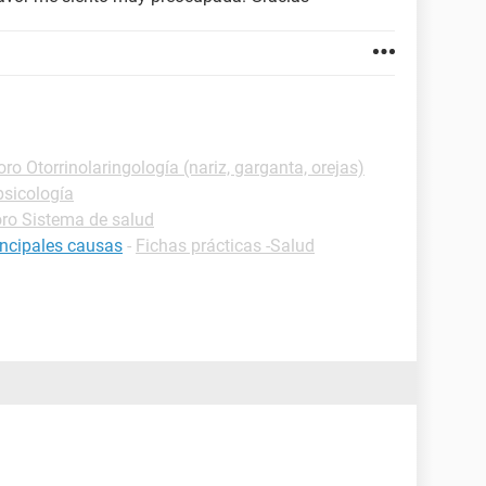
oro Otorrinolaringología (nariz, garganta, orejas)
psicología
ro Sistema de salud
rincipales causas
-
Fichas prácticas -Salud