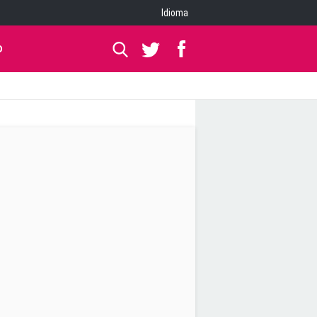
Idioma
O