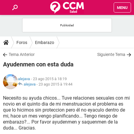
MENU
INICIO
FORUMS
Foros
Embarazo
SALUD
Tema Anterior
Siguiente Tema
Ayudenmen con esta duda
FAMILIA
alejava
- 23 ago 2015 à 18:19
NUTRICIÓN
alejava
-
23 ago 2015 à 19:44
Necesito su ayuda chicos... Tuve relaciones sexuales con mi
BIENESTAR
novio en el quinto dia de mi menstruacion el problema es
que lo hicimos sin proteccion pero él no eyaculo dentro de
SEXUALIDAD
mi, hace un mes vengo planificando... Tengo riesgo de
embarazo?... Por favor ayudenmen y saquenmen de la
duda... Gracias.
GLOSARIO