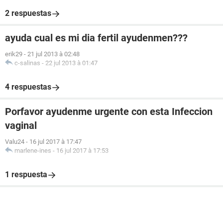
2 respuestas
ayuda cual es mi dia fertil ayudenmen???
erik29
-
21 jul 2013 à 02:48
c-salinas
-
22 jul 2013 à 01:47
4 respuestas
Porfavor ayudenme urgente con esta Infeccion
vaginal
Valu24
-
16 jul 2017 à 17:47
marlene-ines
-
16 jul 2017 à 17:53
1 respuesta