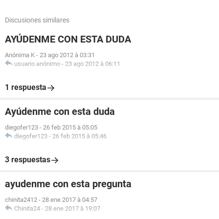
Discusiones similares
AYÚDENME CON ESTA DUDA
Anónima K
-
23 ago 2012 à 03:31
usuario anónimo
-
23 ago 2012 à 06:11
1 respuesta
Ayúdenme con esta duda
diegofer123
-
26 feb 2015 à 05:05
diegofer123
-
26 feb 2015 à 05:46
3 respuestas
ayudenme con esta pregunta
chinita2412
-
28 ene 2017 à 04:57
Chinita24
-
28 ene 2017 à 19:07