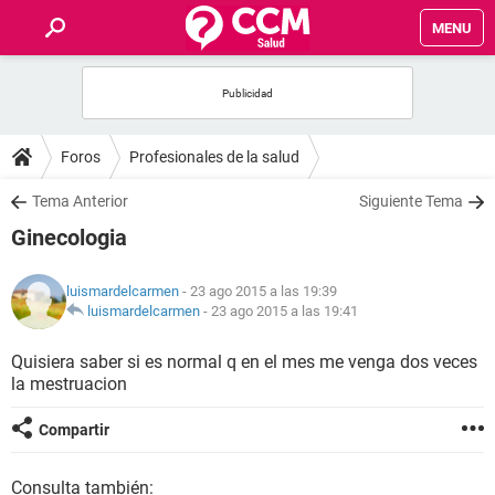
MENU
INICIO
FOROS
Foros
Profesionales de la salud
SALUD
Tema Anterior
Siguiente Tema
Ginecologia
FAMILIA
luismardelcarmen
- 23 ago 2015 a las 19:39
NUTRICIÓN
luismardelcarmen
-
23 ago 2015 a las 19:41
Quisiera saber si es normal q en el mes me venga dos veces
BIENESTAR
la mestruacion
SEXUALIDAD
Compartir
GLOSARIO
Consulta también: