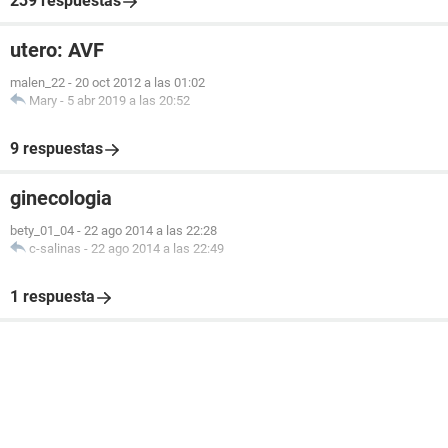
239 respuestas
utero: AVF
malen_22
-
20 oct 2012 a las 01:02
Mary
-
5 abr 2019 a las 20:52
9 respuestas
ginecologia
bety_01_04
-
22 ago 2014 a las 22:28
c-salinas
-
22 ago 2014 a las 22:49
1 respuesta