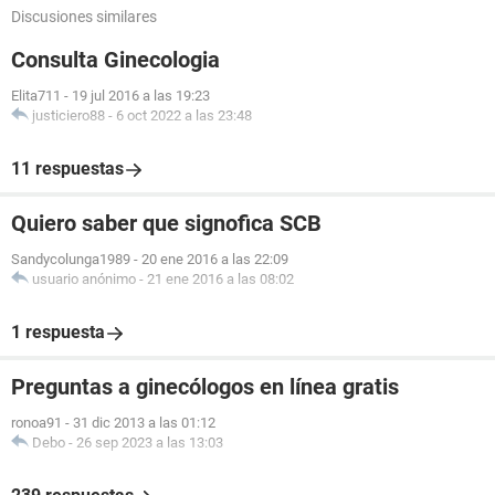
Discusiones similares
Consulta Ginecologia
Elita711
-
19 jul 2016 a las 19:23
justiciero88
-
6 oct 2022 a las 23:48
11 respuestas
Quiero saber que signofica SCB
Sandycolunga1989
-
20 ene 2016 a las 22:09
usuario anónimo
-
21 ene 2016 a las 08:02
1 respuesta
Preguntas a ginecólogos en línea gratis
ronoa91
-
31 dic 2013 a las 01:12
Debo
-
26 sep 2023 a las 13:03