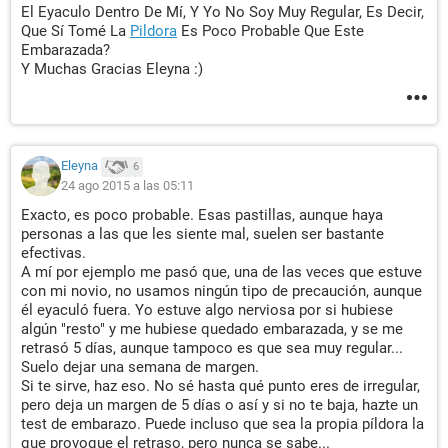
El Eyaculo Dentro De Mí, Y Yo No Soy Muy Regular, Es Decir,
Que Sí Tomé La
Pildora
Es Poco Probable Que Este
Embarazada?
Y Muchas Gracias Eleyna :)
Eleyna
6
24 ago 2015 a las 05:11
Exacto, es poco probable. Esas pastillas, aunque haya
personas a las que les siente mal, suelen ser bastante
efectivas.
A mí por ejemplo me pasó que, una de las veces que estuve
con mi novio, no usamos ningún tipo de precaución, aunque
él eyaculó fuera. Yo estuve algo nerviosa por si hubiese
algún "resto" y me hubiese quedado embarazada, y se me
retrasó 5 días, aunque tampoco es que sea muy regular...
Suelo dejar una semana de margen.
Si te sirve, haz eso. No sé hasta qué punto eres de irregular,
pero deja un margen de 5 días o así y si no te baja, hazte un
test de embarazo. Puede incluso que sea la propia píldora la
que provoque el retraso, pero nunca se sabe...