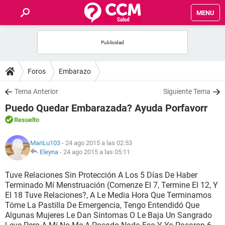
MENU
INICIO
FOROS
Foros
Embarazo
SALUD
Tema Anterior
Siguiente Tema
Puedo Quedar Embarazada? Ayuda Porfavorr
FAMILIA
Resuelto
NUTRICIÓN
MariLu103
- 24 ago 2015 a las 02:53
Eleyna
-
24 ago 2015 a las 05:11
BIENESTAR
Tuve Relaciones Sin Protección A Los 5 Días De Haber
Terminado Mí Menstruación (Comenze El 7, Termine El 12, Y
SEXUALIDAD
El 18 Tuve Relaciones?, A Le Media Hora Que Terminamos
Tóme La Pastilla De Emergencia, Tengo Entendidó Que
Algunas Mujeres Le Dan Síntomas O Le Baja Un Sangrado
GLOSARIO