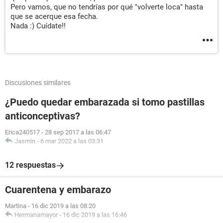
Pero vamos, que no tendrías por qué "volverte loca" hasta
que se acerque esa fecha.
Nada :) Cuídate!!
Discusiones similares
¿Puedo quedar embarazada si tomo pastillas
anticonceptivas?
Erica240517
-
28 sep 2017 a las 06:47
Jasmin
-
6 mar 2022 a las 03:31
12 respuestas
Cuarentena y embarazo
Martina
-
16 dic 2019 a las 08:20
Hermanamayor
-
16 dic 2019 a las 16:46