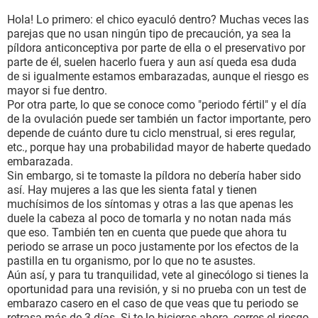
Hola! Lo primero: el chico eyaculó dentro? Muchas veces las
parejas que no usan ningún tipo de precaución, ya sea la
píldora anticonceptiva por parte de ella o el preservativo por
parte de él, suelen hacerlo fuera y aun así queda esa duda
de si igualmente estamos embarazadas, aunque el riesgo es
mayor si fue dentro.
Por otra parte, lo que se conoce como "periodo fértil" y el día
de la ovulación puede ser también un factor importante, pero
depende de cuánto dure tu ciclo menstrual, si eres regular,
etc., porque hay una probabilidad mayor de haberte quedado
embarazada.
Sin embargo, si te tomaste la píldora no debería haber sido
así. Hay mujeres a las que les sienta fatal y tienen
muchísimos de los síntomas y otras a las que apenas les
duele la cabeza al poco de tomarla y no notan nada más
que eso. También ten en cuenta que puede que ahora tu
periodo se arrase un poco justamente por los efectos de la
pastilla en tu organismo, por lo que no te asustes.
Aún así, y para tu tranquilidad, vete al ginecólogo si tienes la
oportunidad para una revisión, y si no prueba con un test de
embarazo casero en el caso de que veas que tu periodo se
retrasa más de 3 días. Si te lo hicieras ahora, corres el riesgo