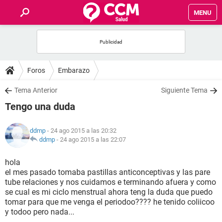
MENU
INICIO
FOROS
Foros
Embarazo
SALUD
Tema Anterior
Siguiente Tema
Tengo una duda
FAMILIA
ddmp
- 24 ago 2015 a las 20:32
NUTRICIÓN
ddmp
-
24 ago 2015 a las 22:07
hola
BIENESTAR
el mes pasado tomaba pastillas anticonceptivas y las pare
tube relaciones y nos cuidamos e terminando afuera y como
SEXUALIDAD
se cual es mi ciclo menstrual ahora teng la duda que puedo
tomar para que me venga el periodoo???? he tenido coliicoo
y todoo pero nada...
GLOSARIO