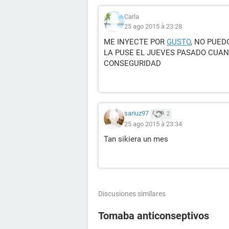
Carla
25 ago 2015 à 23:28
ME INYECTE POR
GUSTO
, NO PUED
LA PUSE EL JUEVES PASADO CUAN
CONSEGURIDAD
sariuz97
2
25 ago 2015 à 23:34
Tan sikiera un mes
Discusiones similares
Tomaba anticonseptivos