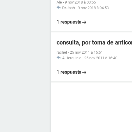
Ale
-
9 nov 2018 à 03:55
Dr.Josh
-
9 nov 2018 à 04:53
1 respuesta
consulta, por toma de antic
rachel
-
25 nov 2011 à 15:51
A.Herquinio
-
25 nov 2011 à 16:40
1 respuesta