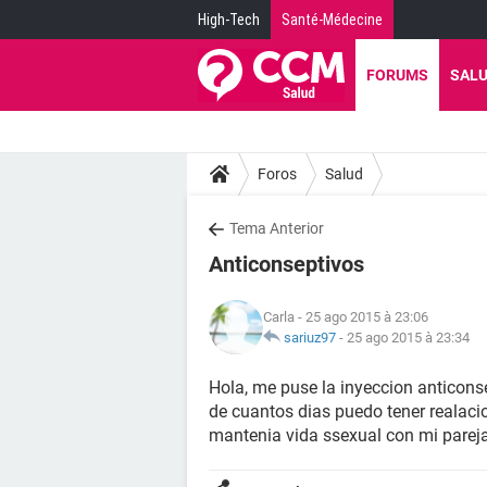
High-Tech
Santé-Médecine
FORUMS
SAL
Foros
Salud
Tema Anterior
Anticonseptivos
Carla
- 25 ago 2015 à 23:06
sariuz97
-
25 ago 2015 à 23:34
Hola, me puse la inyeccion anticons
de cuantos dias puedo tener realaci
mantenia vida ssexual con mi parej