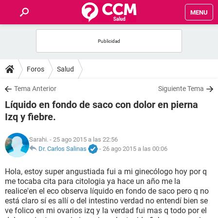
MENU
INICIO
FOROS
Foros
Salud
SALUD
Tema Anterior
Siguiente Tema
Líquido en fondo de saco con dolor en pierna
FAMILIA
Izq y fiebre.
NUTRICIÓN
Sarahi.
- 25 ago 2015 a las 22:56
Dr. Carlos Salinas
-
26 ago 2015 a las 00:06
BIENESTAR
Hola, estoy super angustiada fui a mi ginecólogo hoy por q
me tocaba cita para citologia ya hace un año me la
SEXUALIDAD
realice'en el eco observa líquido en fondo de saco pero q no
está claro sí es allí o del intestino verdad no entendí bien se
ve folico en mi ovarios izq y la verdad fui mas q todo por el
GLOSARIO