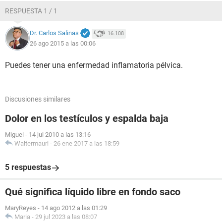
RESPUESTA 1 / 1
Dr. Carlos Salinas
16.108
26 ago 2015 a las 00:06
Puedes tener una enfermedad inflamatoria pélvica.
Discusiones similares
Dolor en los testículos y espalda baja
Miguel
-
14 jul 2010 a las 13:16
Waltermauri
-
26 ene 2017 a las 18:59
5 respuestas
Qué significa líquido libre en fondo saco
MaryReyes
-
14 ago 2012 a las 01:29
Maria
-
29 jul 2023 a las 08:07