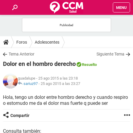
MENU
INICIO
FOROS
Foros
Adolescentes
SALUD
Tema Anterior
Siguiente Tema
Dolor en el hombro derecho
Resuelto
FAMILIA
guadalupe
- 25 ago 2015 a las 23:18
NUTRICIÓN
sariuz97
-
25 ago 2015 a las 23:27
Hola, tengo un dolor entre hombro derecho y cuando respiro
BIENESTAR
o estornudo me da el dolor mas fuerte q puede ser
SEXUALIDAD
Compartir
GLOSARIO
Consulta también: