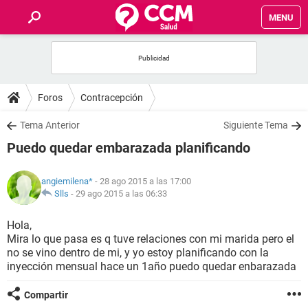
MENU
INICIO
FOROS
Foros
Contracepción
SALUD
Tema Anterior
Siguiente Tema
Puedo quedar embarazada planificando
FAMILIA
angiemilena*
- 28 ago 2015 a las 17:00
NUTRICIÓN
Slls
-
29 ago 2015 a las 06:33
Hola,
BIENESTAR
Mira lo que pasa es q tuve relaciones con mi marida pero el
no se vino dentro de mi, y yo estoy planificando con la
SEXUALIDAD
inyección mensual hace un 1año puedo quedar enbarazada
Compartir
GLOSARIO