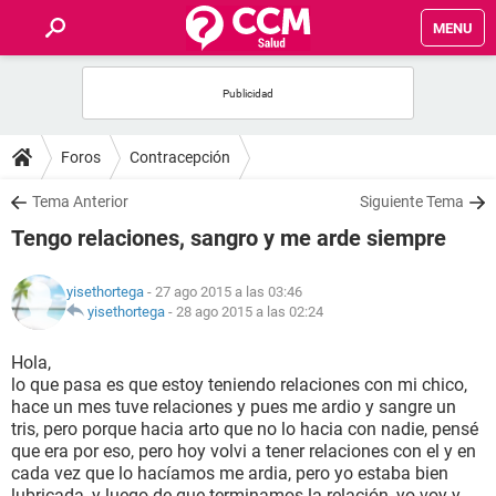
MENU
INICIO
FOROS
Foros
Contracepción
SALUD
Tema Anterior
Siguiente Tema
Tengo relaciones, sangro y me arde siempre
FAMILIA
yisethortega
- 27 ago 2015 a las 03:46
NUTRICIÓN
yisethortega
-
28 ago 2015 a las 02:24
Hola,
BIENESTAR
lo que pasa es que estoy teniendo relaciones con mi chico,
hace un mes tuve relaciones y pues me ardio y sangre un
SEXUALIDAD
tris, pero porque hacia arto que no lo hacia con nadie, pensé
que era por eso, pero hoy volvi a tener relaciones con el y en
cada vez que lo hacíamos me ardia, pero yo estaba bien
GLOSARIO
lubricada, y luego de que terminamos la relación, yo voy y