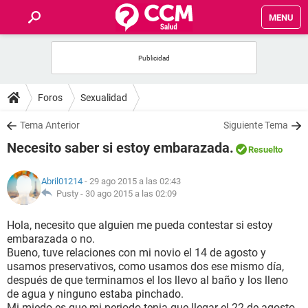
MENU
INICIO
FOROS
Foros
Sexualidad
SALUD
Tema Anterior
Siguiente Tema
Necesito saber si estoy embarazada.
Resuelto
FAMILIA
Abril01214
- 29 ago 2015 a las 02:43
NUTRICIÓN
Pusty -
30 ago 2015 a las 02:09
Hola, necesito que alguien me pueda contestar si estoy
BIENESTAR
embarazada o no.
Bueno, tuve relaciones con mi novio el 14 de agosto y
SEXUALIDAD
usamos preservativos, como usamos dos ese mismo día,
después de que terminamos el los llevo al baño y los lleno
de agua y ninguno estaba pinchado.
GLOSARIO
Mi miedo es que mi periodo tenia que llegar el 22 de agosto