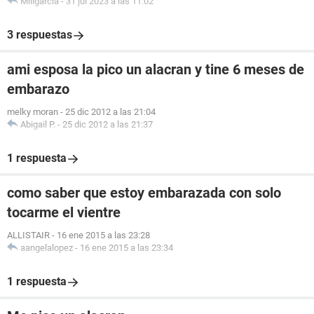
Miligarcia
-
31 jul 2023 a las 11:02
3 respuestas
ami esposa la pico un alacran y tine 6 meses de
embarazo
melky moran
-
25 dic 2012 a las 21:04
Abigail P.
-
25 dic 2012 a las 21:37
1 respuesta
como saber que estoy embarazada con solo
tocarme el vientre
ALLISTAIR
-
16 ene 2015 a las 23:28
aangelalopez
-
16 ene 2015 a las 23:34
1 respuesta