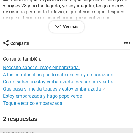
y hoy es 28 y no ha llegado, yo soy irregular, tengo dolores
de ovarios pero nada todavía, el problema es que después
de que el termino de usar el primer preservativo nos
acostamos y al rato el comenzó a frotar sus partes con las
Ver más
mías y tengo miedo de que aya podido quedar embarazada
de esa forma, el no tenia puesto el preservativo cuando
empezó a rosar, pero no penetro. Por favor ayúdenme :(
Compartir
Consulta también:
Necesito saber si estoy embarazada.
A los cuántos dias puedo saber si estoy embarazada
Como saber si estoy embarazada tocando mi vientre
Que pasa si me da toques y estoy embarazada
✓
Estoy embarazada y hago popo verde
Toque electrico embarazada
2 respuestas