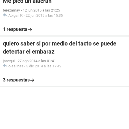
Me pico un alacran
terezamay
-
12 jun 2015 a las 21:25
Abigail P.
-
22 jun 2015 a las 15:35
1 respuesta
quiero saber si por medio del tacto se puede
detectar el embaraz
jaacqui
-
27 ago 2014 a las 01:41
c-salinas
-
3 dic 2014 a las 17:42
3 respuestas