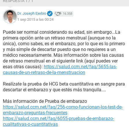
RESPUESTA 1 / 1
mujer de tener ningun retraso excepto cuando mis
embarazos..
Dr. Joseph Exebio
16.358
1 sep 2015 a las 00:24
Ayudeme por favor...
Puede ser normal considerando su edad, sin embargo...La
primera opción ante un retraso menstrual (aunque no la
única), como sabes, es el embarazo, por lo que es lo primero
y más simple de descartar puesto que no requieres a un
médico necesariamente. Más información sobre las causas
de retraso menstrual en el siguiente link (aquí puedes ver
esas otras causas):
https://salud.ccm.net/faq/5655-las-
causas-de-un-retraso-de-la-menstruacion
Realízate la prueba de HCG beta cuantitativa en sangre para
descartar el embarazo y que estés más tranquila....
Más información de Prueba de embarazo
https://salud.ccm.net/faq/256-como-funcionan-los-test-de-
embarazo-preguntas-frecuentes
https://salud.ccm.net/faq/6055-pruebas-de-embarazo-
cualitativas-o-cuantitativas