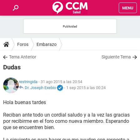
MENU
INICIO
FOROS
Foros
Embarazo
SALUD
Tema Anterior
Siguiente Tema
Dudas
FAMILIA
restringida
- 31 ago 2015 a las 20:54
NUTRICIÓN
Dr. Joseph Exebio
-
1 sep 2015 a las 00:24
Hola buenas tardes
BIENESTAR
Reciban ante todo un cordial saludo y a la vez las gracias
SEXUALIDAD
por recibirme en el foro como nueva miembro. Esperando
que se encuentren bien.
GLOSARIO
La siguiente es para hacer que me ayuden con respecto a