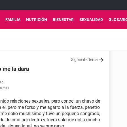
FAMILIA
NUTRICIÓN
BIENESTAR
SEXUALIDAD
GLOSARI
Siguiente Tema
o me la dara
:30
 07:03
nido relaciones sexuales, pero conoci un chavo de
 el, pero me forso y me agarro a la fuerza, penetro
a, me dolio muchisimo y tuve un pequeño sangrado,
de dolor ni por dentro y fuera solo me dolia mucho
da, siguen igual, no se que paso.