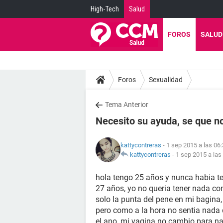
High-Tech
Salud
FOROS
SALUD
Foros
Sexualidad
Tema Anterior
Necesito su ayuda, se que n
kattycontreras
- 1 sep 2015 a las 06
kattycontreras
-
1 sep 2015 a las
hola tengo 25 años y nunca habia te
27 años, yo no queria tener nada con
solo la punta del pene en mi bagin
pero como a la hora no sentia nada 
el ano, mi vagina no cambio para na