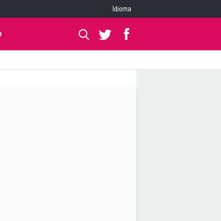
Idioma
O