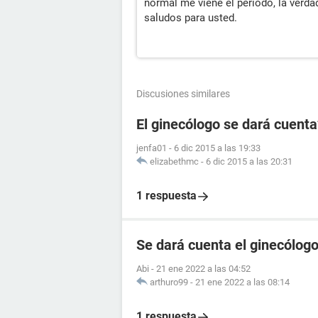
normal me viene el periodo, la verd
saludos para usted.
Discusiones similares
El ginecólogo se dará cuenta
jenfa01
-
6 dic 2015 a las 19:33
elizabethmc
-
6 dic 2015 a las 20:31
1 respuesta
Se dará cuenta el ginecólogo
Abi
-
21 ene 2022 a las 04:52
arthuro99
-
21 ene 2022 a las 08:14
1 respuesta