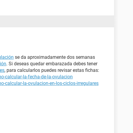
lación
se da aproximadamente dos semanas
ión
. Si deseas quedar embarazada debes tener
les
, para calcularlos puedes revisar estas fichas:
-calcular-la-fecha-de-la-ovulacion
calcular-la-ovulacion-en-los-ciclos-irregulares