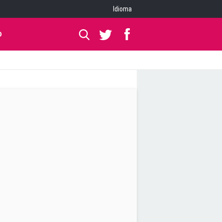
Idioma
O