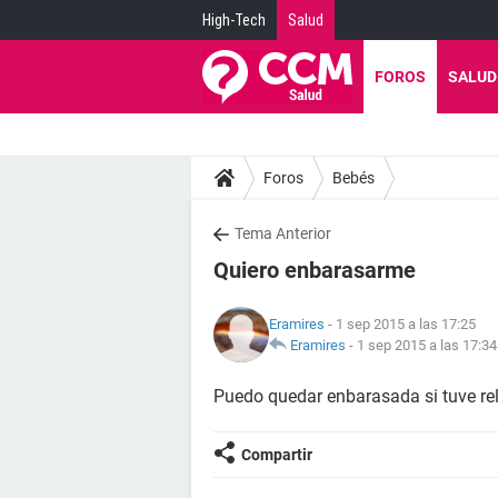
High-Tech
Salud
FOROS
SALUD
Foros
Bebés
Tema Anterior
Quiero enbarasarme
Eramires
- 1 sep 2015 a las 17:25
Eramires
-
1 sep 2015 a las 17:34
Puedo quedar enbarasada si tuve re
Compartir