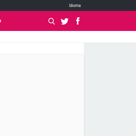
Idioma
O