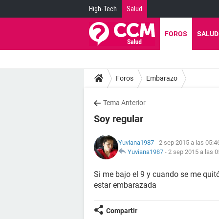
High-Tech
Salud
FOROS
SALUD
Foros
Embarazo
Tema Anterior
Soy regular
Yuviana1987
- 2 sep 2015 a las 05:4
Yuviana1987
-
2 sep 2015 a las 0
Si me bajo el 9 y cuando se me quitó
estar embarazada
Compartir