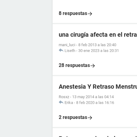
8 respuestas
una cirugía afecta en el ret
mani_luci
-
8 feb 2013 a las 20:40
Liseth
-
30 ene 2023 a las 20:31
28 respuestas
Anestesia Y Retraso Menstr
Rosxz
-
13 may 2014 a las 04:14
Erika
-
8 feb 2020 a las 16:16
2 respuestas