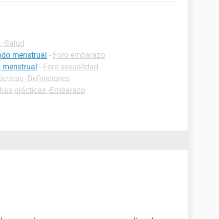
 -Salud
iodo menstrual
-
Foro embarazo
o menstrual
-
Foro sexualidad
ácticas -Definiciones
chas prácticas -Embarazo