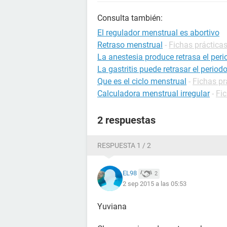
Consulta también:
El regulador menstrual es abortivo
Retraso menstrual
-
Fichas prácticas
La anestesia produce retrasa el per
La gastritis puede retrasar el period
Que es el ciclo menstrual
-
Fichas pr
Calculadora menstrual irregular
-
Fi
2 respuestas
RESPUESTA 1 / 2
EL98
2
2 sep 2015 a las 05:53
Yuviana