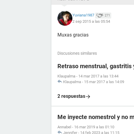
Yuviana1987
271
2 sep 2015 a las 05:54
Muxas gracias
Discusiones similares
Retraso menstrual, gastritis
Klaupalma
-
14 mar 2017 a las 13:44
Klaupalma
-
15 mar 2017 a las 14:09
2 respuestas
Me inyecte nomestrol y no m
Annabel
-
16 mar 2019 a las 01:10
Jennifer
-
14 feb 2023 a las 11:15