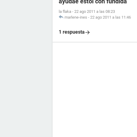
ayudae estoi con fundida
la flaka
-
22 ago 2011 a las 08:23
marlene-ines
-
22 ago 2011 a las 11:46
1 respuesta