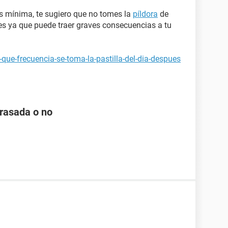
s mínima, te sugiero que no tomes la
píldora
de
s ya que puede traer graves consecuencias a tu
que-frecuencia-se-toma-la-pastilla-del-dia-despues
arasada o no