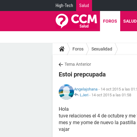
High-Tech
Salud
FOROS
SALUD
Foros
Sexualidad
Tema Anterior
Estoi prepcupada
Angelajohana
- 14 oct 2015 a las 01:
LJeri
-
14 oct 2015 a las 01:58
Hola
tuve relaciones el 4 de octubre y me 
mes y me yome de nuevo la pastilla
vajar