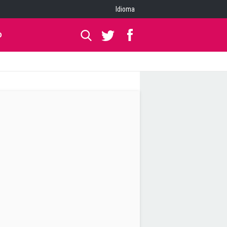
Idioma
O