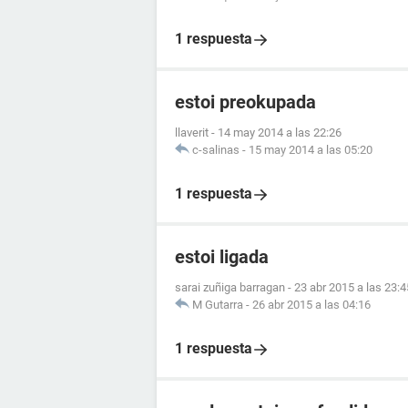
1 respuesta
estoi preokupada
llaverit
-
14 may 2014 a las 22:26
c-salinas
-
15 may 2014 a las 05:20
1 respuesta
estoi ligada
sarai zuñiga barragan
-
23 abr 2015 a las 23:4
M Gutarra
-
26 abr 2015 a las 04:16
1 respuesta