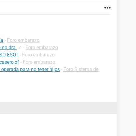
da
-
Foro embarazo
 no dra.
✓
-
Foro embarazo
SO ESO !
-
Foro embarazo
casero xf
-
Foro embarazo
 operada para no tener hijos
-
Foro Sistema de