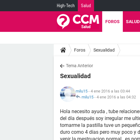
High-Tech
Salud
FOROS
SALUD
Foros
Sexualidad
Tema Anterior
Sexualidad
milu15
- 4 ene 2016 a las 03:44
milu15
-
4 ene 2016 a las 04:32
Hola necesito ayuda , tube relaciones
del día después soy irregular me ult
tomarme la pastilla tuve un peque
duro como 4 días pero muy poco y 
venir la mestruacion normal , es no