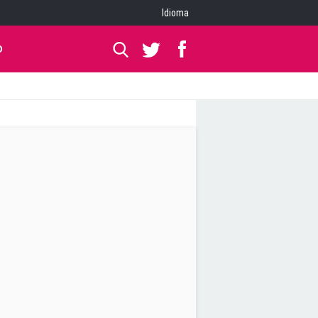
Idioma
O