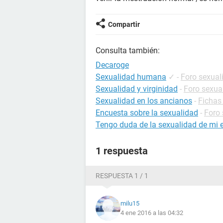
Compartir
Consulta también:
Decaroge
Sexualidad humana
✓
-
Foro sexual
Sexualidad y virginidad
-
Foro sexua
Sexualidad en los ancianos
-
Fichas
Encuesta sobre la sexualidad
-
Foro 
Tengo duda de la sexualidad de mi 
1 respuesta
RESPUESTA 1 / 1
milu15
4 ene 2016 a las 04:32