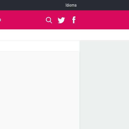
Idioma
O