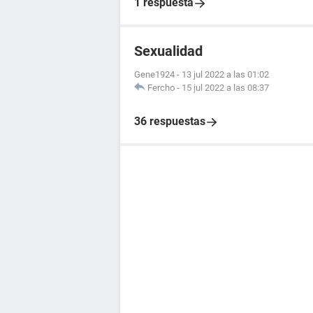
1 respuesta
Sexualidad
Gene1924
-
13 jul 2022 a las 01:02
Fercho
-
15 jul 2022 a las 08:37
36 respuestas