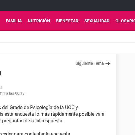
FAMILIA
NUTRICIÓN
BIENESTAR
SEXUALIDAD
GLOSARI
Siguiente Tema
d
45
011 a las 00:13
 del Grado de Psicología de la UOC y
is esta encuesta lo más rápidamente posible va a
preguntas de fácil respuesta.
acceder para contestar la encuesta.