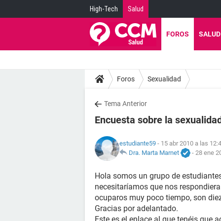
High-Tech
Salud
FOROS
SALUD
Foros
Sexualidad
Tema Anterior
Encuesta sobre la sexualida
estudiante59
- 15 abr 2010 a las 12:
Dra. Marta Marnet
-
28 ene 2
Hola somos un grupo de estudiantes
necesitaríamos que nos respondiera
ocuparos muy poco tiempo, son diez 
Gracias por adelantado.
Este es el enlace al que tenéis que 