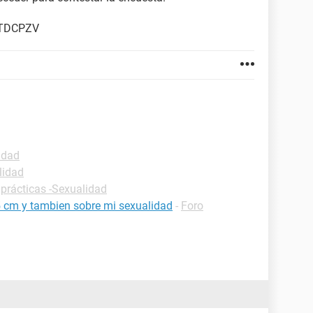
PTDCPZV
idad
lidad
 prácticas -Sexualidad
5 cm y tambien sobre mi sexualidad
-
Foro