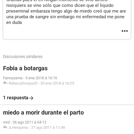
nisiquiers se vino sólo que como dicen que el liquido
prwseminal embaraza tengo algo de miedo creó que me are
una prueba de sangre sin embargo mi enfermedad me pone
en duda
Discusiones similares
Fobia a botargas
Fannyzama
-
5 ene 2018 à 10:16
RebecaSoraya20
-
20 ene 2018 à 16:25
1 respuesta
miedo a morir durante el parto
mrd
-
26 ago 2011 à 04:12
A.Herquinio
-
27 ago 2011 à 11:49