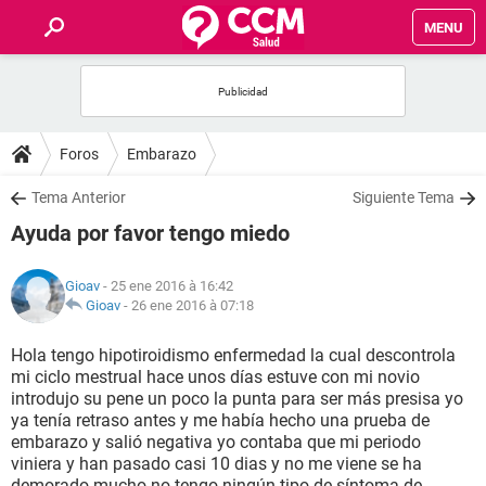
MENU
INICIO
FORUMS
Foros
Embarazo
SALUD
Tema Anterior
Siguiente Tema
Ayuda por favor tengo miedo
FAMILIA
Gioav
- 25 ene 2016 à 16:42
NUTRICIÓN
Gioav
-
26 ene 2016 à 07:18
Hola tengo hipotiroidismo enfermedad la cual descontrola
BIENESTAR
mi ciclo mestrual hace unos días estuve con mi novio
introdujo su pene un poco la punta para ser más presisa yo
SEXUALIDAD
ya tenía retraso antes y me había hecho una prueba de
embarazo y salió negativa yo contaba que mi periodo
viniera y han pasado casi 10 dias y no me viene se ha
GLOSARIO
demorado mucho no tengo ningún tipo de síntoma de