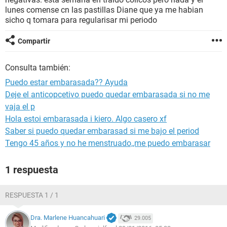
lunes comense cn las pastillas Diane que ya me habian
sicho q tomara para regularisar mi periodo
Compartir
Consulta también:
Puedo estar embarasada?? Ayuda
Deje el anticopcetivo puedo quedar embarasada si no me
vaja el p
Hola estoi embarasada i kiero. Algo casero xf
Saber si puedo quedar embarasad si me bajo el period
Tengo 45 años y no he menstruado,,me puedo embarasar
1 respuesta
RESPUESTA 1 / 1
Dra. Marlene Huancahuari
29.005