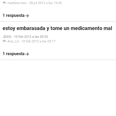
marlene-ines
-
28 jul 2012 a las 13:45
1 respuesta
estoy embarasada y tome un medicamento mal
JESSI
-
10 feb 2012 a las 00:33
Ana_Liz
-
10 feb 2012 a las 03:17
1 respuesta