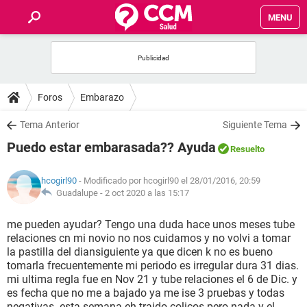
MENU
INICIO
FOROS
Foros
Embarazo
SALUD
Tema Anterior
Siguiente Tema
Puedo estar embarasada?? Ayuda
Resuelto
FAMILIA
hcogirl90
- Modificado por hcogirl90 el 28/01/2016, 20:59
NUTRICIÓN
Guadalupe -
2 oct 2020 a las 15:17
me pueden ayudar? Tengo una duda hace unos meses tube
BIENESTAR
relaciones cn mi novio no nos cuidamos y no volvi a tomar
la pastilla del diansiguiente ya que dicen k no es bueno
SEXUALIDAD
tomarla frecuentemente mi periodo es irregular dura 31 dias.
mi ultima regla fue en Nov 21 y tube relaciones el 6 de Dic. y
es fecha que no me a bajado ya me ise 3 pruebas y todas
GLOSARIO
negativas. esta semana eh traido colicos pero nada y el