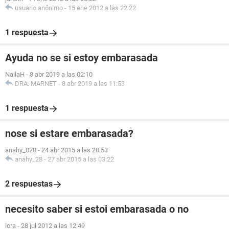
usuario anónimo
-
15 ene 2012 a las 22:22
1 respuesta
Ayuda no se si estoy embarasada
NailaH
-
8 abr 2019 a las 02:10
DRA. MARNET
-
8 abr 2019 a las 11:53
1 respuesta
nose si estare embarasada?
anahy_028
-
24 abr 2015 a las 20:53
anahy_28
-
27 abr 2015 a las 03:22
2 respuestas
necesito saber si estoi embarasada o no
lora
-
28 jul 2012 a las 12:49