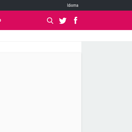
Idioma
O