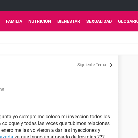
FAMILIA
NUTRICIÓN
BIENESTAR
SEXUALIDAD
GLOSARI
Siguiente Tema
:35
3
gunta yo siempre me coloco mi inyeccion todos los
a coloque y todas las veces que tubimos relaciones
n enero me las volvieron a dar las inyecciones y
razada
ya que tengo un atrasado de tres dias ???