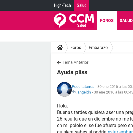
High-Tech
Salud
FOROS
SALUD
Foros
Embarazo
Tema Anterior
Ayuda pliss
Pequitatorres
- 30 ene 2016 a las 00
angeldn
-
30 ene 2016 a las 00:4
Hola,
Buenas tardes quisiera aser una pre
26 resulta que en diciembre no me l
cn mi pololo el se fue afuera pero e
quisiera sabes si podria
estar emba