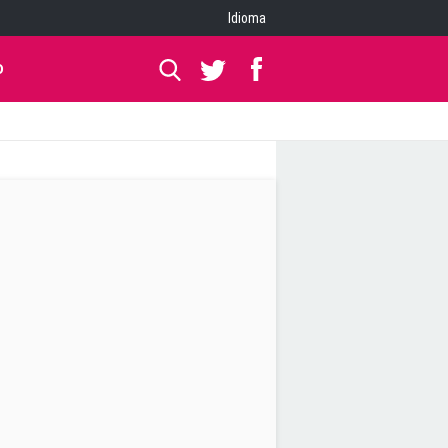
Idioma
O