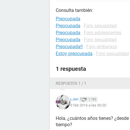
Consulta también:
Preocupada
Preocupada
-
Foro sexualidad
Preocupada
-
Foro adolescentes
Preocupada
-
Foro sexualidad
Preocupada!!
-
Foro embarazo
Estoy preocupada
-
Foro sexualidad
1 respuesta
RESPUESTA 1 / 1
LJeri
1.783
9 feb 2016 a las 00:20
Hola, ¿cuántos años tienes? ¿desde 
tiempo?