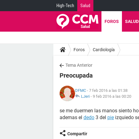
High-Tech
Salud
FOROS
SALUD
Foros
Cardiología
Tema Anterior
Preocupada
DFMC
- 7 feb 2016 a las 01:38
LJeri
-
9 feb 2016 a las 00:20
se me duermen las manos siento ho
ademas el
dedo
3 del
pie
izquiedo s
Compartir