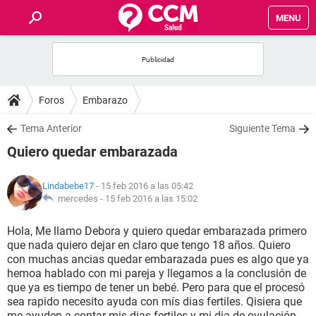
MENU
INICIO
FOROS
Foros
Embarazo
SALUD
Tema Anterior
Siguiente Tema
Quiero quedar embarazada
FAMILIA
Lindabebe17
- 15 feb 2016 a las 05:42
NUTRICIÓN
mercedes -
15 feb 2016 a las 15:02
Hola, Me llamo Debora y quiero quedar embarazada primero
BIENESTAR
que nada quiero dejar en claro que tengo 18 años. Quiero
con muchas ancias quedar embarazada pues es algo que ya
SEXUALIDAD
hemoa hablado con mi pareja y llegamos a la conclusión de
que ya es tiempo de tener un bebé. Pero para que el procesó
sea rapido necesito ayuda con mís dias fertiles. Qisiera que
GLOSARIO
me ayuden a contar mis dias fertiles y mi dia de ovulación