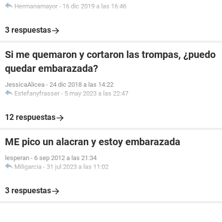
Hermanamayor
-
16 dic 2019 a las 16:46
3 respuestas
Si me quemaron y cortaron las trompas, ¿puedo
quedar embarazada?
JessicaAlicea
-
24 dic 2018 a las 14:22
Estefanyfrasser
-
5 may 2023 a las 22:47
12 respuestas
ME pico un alacran y estoy embarazada
lesperan
-
6 sep 2012 a las 21:34
Miligarcia
-
31 jul 2023 a las 11:02
3 respuestas