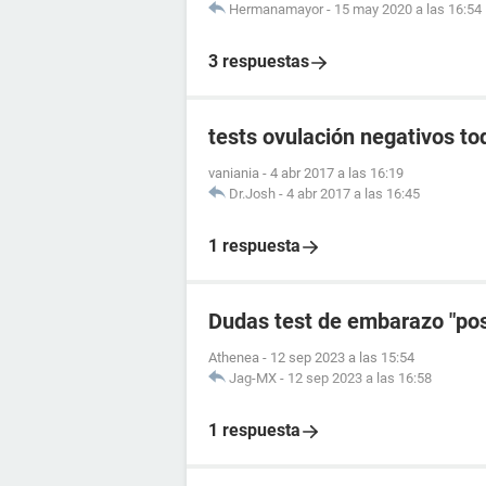
Hermanamayor
-
15 may 2020 a las 16:54
3 respuestas
tests ovulación negativos tod
vaniania
-
4 abr 2017 a las 16:19
Dr.Josh
-
4 abr 2017 a las 16:45
1 respuesta
Dudas test de embarazo "posi
Athenea
-
12 sep 2023 a las 15:54
Jag-MX
-
12 sep 2023 a las 16:58
1 respuesta