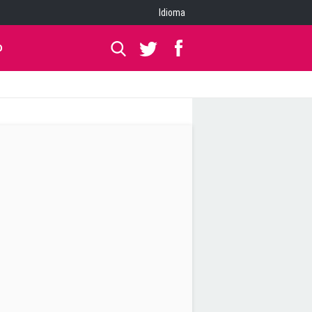
Idioma
O