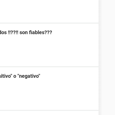
os !!??!! son fiables???
tivo" o "negativo"