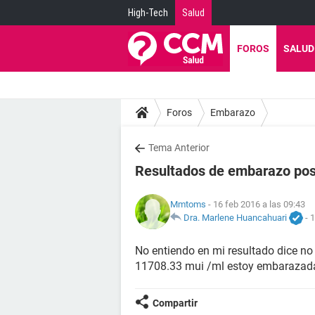
High-Tech
Salud
FOROS
SALUD
Foros
Embarazo
Tema Anterior
Resultados de embarazo posi
Mmtoms
- 16 feb 2016 a las 09:43
Dra. Marlene Huancahuari
-
1
No entiendo en mi resultado dice no
11708.33 mui /ml estoy embarazada
Compartir