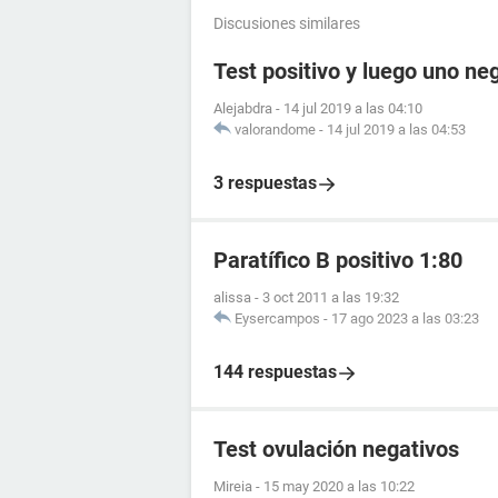
Discusiones similares
Test positivo y luego uno ne
Alejabdra
-
14 jul 2019 a las 04:10
valorandome
-
14 jul 2019 a las 04:53
3 respuestas
Paratífico B positivo 1:80
alissa
-
3 oct 2011 a las 19:32
Eysercampos
-
17 ago 2023 a las 03:23
144 respuestas
Test ovulación negativos
Mireia
-
15 may 2020 a las 10:22