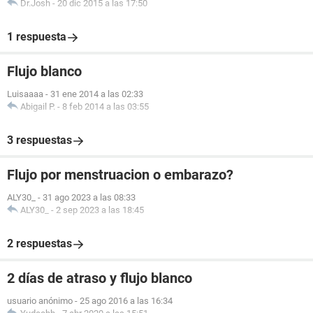
Dr.Josh
-
20 dic 2015 a las 17:50
1 respuesta
Flujo blanco
Luisaaaa
-
31 ene 2014 a las 02:33
Abigail P.
-
8 feb 2014 a las 03:55
3 respuestas
Flujo por menstruacion o embarazo?
ALY30_
-
31 ago 2023 a las 08:33
ALY30_
-
2 sep 2023 a las 18:45
2 respuestas
2 días de atraso y flujo blanco
usuario anónimo
-
25 ago 2016 a las 16:34