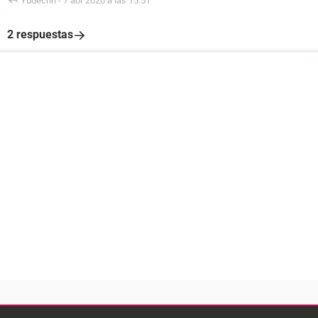
Yudechh
-
7 abr 2020 a las 15:51
2 respuestas