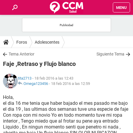
MENU
INICIO
FOROS
Foros
Adolescentes
SALUD
Tema Anterior
Siguiente Tema
Faje ,Retraso y Flujo blanco
FAMILIA
tita2713
- 18 feb 2016 a las 12:43
NUTRICIÓN
Omega123456
-
18 feb 2016 a las 12:59
Hola,
BIENESTAR
el dia 16 me tenia que haber bajado el mes pasado me bajo
el dia 19 , las ultimas dos semanas tuve una especie de faje
SEXUALIDAD
Con ropa con mi novio Yo en todo momento tuve mi ropa
interior , Tengo miedo que al frotar su pene aya entrado
Liquido , En ningun momento senti que penetro ni nada ,
GLOSARIO
ahorita me baja Un flujo blanco SIN OLOR NI PICAZON ,