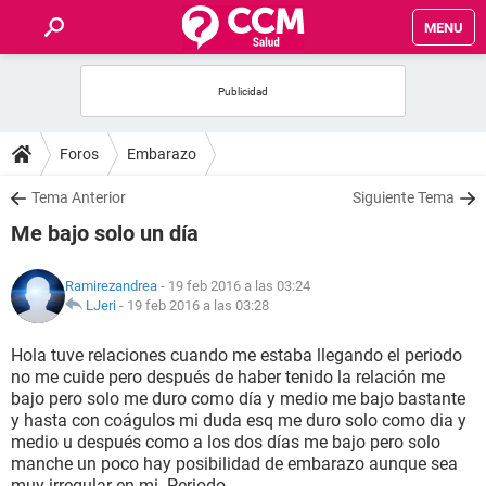
MENU
INICIO
FOROS
Foros
Embarazo
SALUD
Tema Anterior
Siguiente Tema
Me bajo solo un día
FAMILIA
Ramirezandrea
- 19 feb 2016 a las 03:24
NUTRICIÓN
LJeri
-
19 feb 2016 a las 03:28
Hola tuve relaciones cuando me estaba llegando el periodo
BIENESTAR
no me cuide pero después de haber tenido la relación me
bajo pero solo me duro como día y medio me bajo bastante
SEXUALIDAD
y hasta con coágulos mi duda esq me duro solo como dia y
medio u después como a los dos días me bajo pero solo
manche un poco hay posibilidad de embarazo aunque sea
GLOSARIO
muy irregular en mi. Periodo