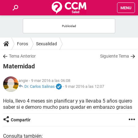
MENU
INICIO
FOROS
Foros
Sexualidad
SALUD
Tema Anterior
Siguiente Tema
Maternidad
FAMILIA
angie
- 9 mar 2016 a las 06:08
NUTRICIÓN
Dr. Carlos Salinas
-
9 mar 2016 a las 12:07
Hola, llevo 4 meses sin planificar y ya llevaba 5 años quiero
BIENESTAR
saber si e demoro mucho para quedar en embarazo gracias
SEXUALIDAD
Compartir
GLOSARIO
Consulta también: