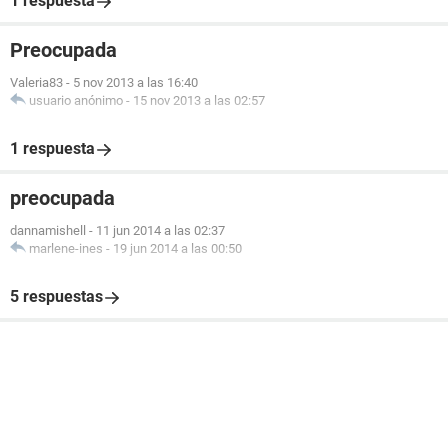
1 respuesta
Preocupada
Valeria83
-
5 nov 2013 a las 16:40
usuario anónimo
-
15 nov 2013 a las 02:57
1 respuesta
preocupada
dannamishell
-
11 jun 2014 a las 02:37
marlene-ines
-
19 jun 2014 a las 00:50
5 respuestas