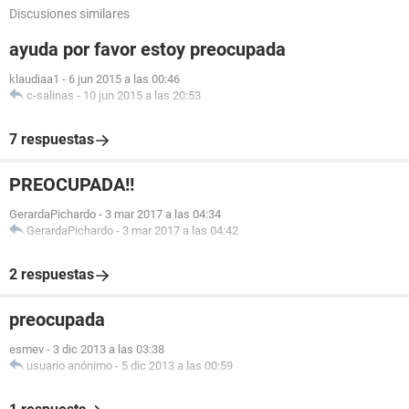
Discusiones similares
ayuda por favor estoy preocupada
klaudiaa1
-
6 jun 2015 a las 00:46
c-salinas
-
10 jun 2015 a las 20:53
7 respuestas
PREOCUPADA!!
GerardaPichardo
-
3 mar 2017 a las 04:34
GerardaPichardo
-
3 mar 2017 a las 04:42
2 respuestas
preocupada
esmev
-
3 dic 2013 a las 03:38
usuario anónimo
-
5 dic 2013 a las 00:59