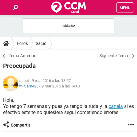
MENU
INICIO
FOROS
Foros
Salud
SALUD
Tema Anterior
Siguiente Tema
Preocupada
FAMILIA
isabel
- 9 mar 2016 a las 13:57
NUTRICIÓN
Sam423
-
9 mar 2016 a las 14:01
Hola,
BIENESTAR
Yo tengo 7 semanas y pues ya tengo la ruda y la
canela
si es
efectivo este te no quiesiera segui cometiendo errores
SEXUALIDAD
Compartir
GLOSARIO