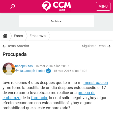
MENU
INICIO
FOROS
Foros
Embarazo
SALUD
Tema Anterior
Siguiente Tema
Procupada
FAMILIA
nahopekitas
- 15 mar 2016 a las 20:07
NUTRICIÓN
Dr. Joseph Exebio
-
15 mar 2016 a las 21:28
tuve relciones 4 dias despues que termino mi
menstruacion
BIENESTAR
y me tome la pastilla de un dia despues esto sucedio el 17
de enero como tuveretraso me realice una
prueba de
SEXUALIDAD
embarazo
de la
farmacia
, la cual salio negativa ¿hay algun
efecto secundaro con estas pastillas? ¿hay alguna
probabilidad que si este embarazada?
GLOSARIO