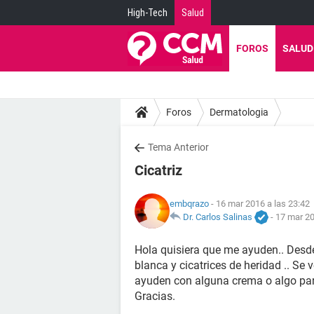
High-Tech
Salud
FOROS
SALUD
Foros
Dermatologia
Tema Anterior
Cicatriz
embqrazo
- 16 mar 2016 a las 23:42
Dr. Carlos Salinas
-
17 mar 20
Hola quisiera que me ayuden.. Desde
blanca y cicatrices de heridad .. Se
ayuden con alguna crema o algo par
Gracias.