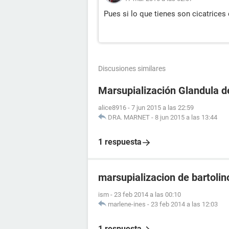
Pues si lo que tienes son cicatrices 
Discusiones similares
Marsupialización Glandula d
alice8916
-
7 jun 2015 a las 22:59
DRA. MARNET
-
8 jun 2015 a las 13:44
1 respuesta
marsupializacion de bartolin
ism
-
23 feb 2014 a las 00:10
marlene-ines
-
23 feb 2014 a las 12:03
1 respuesta