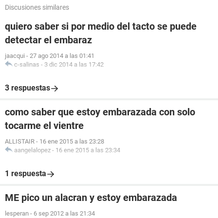
Discusiones similares
quiero saber si por medio del tacto se puede
detectar el embaraz
jaacqui
-
27 ago 2014 a las 01:41
c-salinas
-
3 dic 2014 a las 17:42
3 respuestas
como saber que estoy embarazada con solo
tocarme el vientre
ALLISTAIR
-
16 ene 2015 a las 23:28
aangelalopez
-
16 ene 2015 a las 23:34
1 respuesta
ME pico un alacran y estoy embarazada
lesperan
-
6 sep 2012 a las 21:34