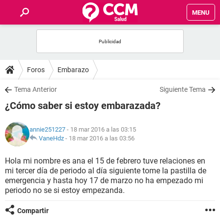
MENU
INICIO
FOROS
Foros
Embarazo
SALUD
Tema Anterior
Siguiente Tema
¿Cómo saber si estoy embarazada?
FAMILIA
annie251227
- 18 mar 2016 a las 03:15
NUTRICIÓN
VaneHdz
-
18 mar 2016 a las 03:56
Hola mi nombre es ana el 15 de febrero tuve relaciones en
BIENESTAR
mi tercer día de periodo al día siguiente tome la pastilla de
emergencia y hasta hoy 17 de marzo no ha empezado mi
SEXUALIDAD
periodo no se si estoy empezanda.
Compartir
GLOSARIO