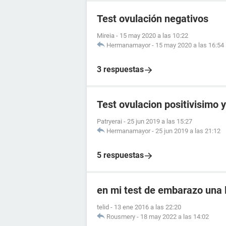
Test ovulación negativos
Mireia
-
15 may 2020 a las 10:22
Hermanamayor
-
15 may 2020 a las 16:54
3 respuestas
Test ovulacion positivisimo y
Patryerai
-
25 jun 2019 a las 15:27
Hermanamayor
-
25 jun 2019 a las 21:12
5 respuestas
en mi test de embarazo una l
telid
-
13 ene 2016 a las 22:20
Rousmery
-
18 may 2022 a las 14:02