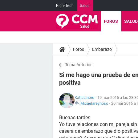
High-Tech
Salud
FOROS
SALUD
Foros
Embarazo
Tema Anterior
Si me hago una prueba de em
positiva
KatiaLinero
- 19 mar 2016 a las 23:3
Micaelareynoso
-
20 mar 2016 a 
Buenas tardes
Yo tuve relaciones con mi pareja sin
casera de embarazo que dio positiva 
esto pase? Además que 2 días despu