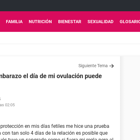
FAMILIA
NUTRICIÓN
BIENESTAR
SEXUALIDAD
GLOSARI
Siguiente Tema
barazo el día de mi ovulación puede
5
las 02:05
 protección en mis días fetiles me hice una prueba
con tan solo 4 días de la relación es posible que
és tuve un sangrado como si fuera mi regla pero al