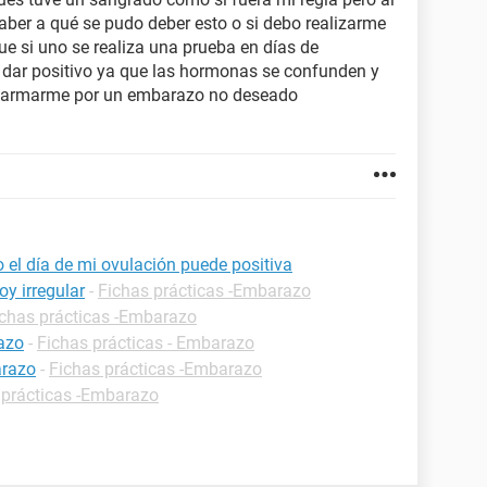
aber a qué se pudo deber esto o si debo realizarme
ue si uno se realiza una prueba en días de
 dar positivo ya que las hormonas se confunden y
o alarmarme por un embarazo no deseado
el día de mi ovulación puede positiva
y irregular
-
Fichas prácticas -Embarazo
ichas prácticas -Embarazo
azo
-
Fichas prácticas - Embarazo
arazo
-
Fichas prácticas -Embarazo
 prácticas -Embarazo