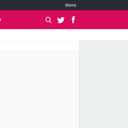
Idioma
O