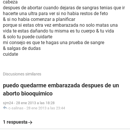
cabeza
despues de abortar cuando dejaras de sangras tenias que ir
hacerte una ultra para ver si no habia restos de feto
& si no habia comenzar a planificar
porque si estas otra vez embarazada no solo matas una
vida te estas dañando tu misma es tu cuerpo & tu vida
& solo tu puede cuidarte
mi consejo es que te hagas una prueba de sangre
& salgas de dudas
cuidate
Discusiones similares
puedo quedarme embarazada despues de un
aborto biooquimico
sjm24
-
28 ene 2013 a las 18:28
c-salinas
-
28 ene 2013 a las 23:44
1 respuesta