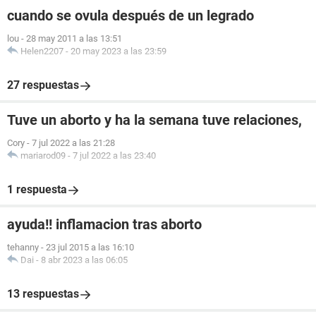
cuando se ovula después de un legrado
lou
-
28 may 2011 a las 13:51
Helen2207
-
20 may 2023 a las 23:59
27 respuestas
Tuve un aborto y ha la semana tuve relaciones,
Cory
-
7 jul 2022 a las 21:28
mariarod09
-
7 jul 2022 a las 23:40
1 respuesta
ayuda!! inflamacion tras aborto
tehanny
-
23 jul 2015 a las 16:10
Dai
-
8 abr 2023 a las 06:05
13 respuestas