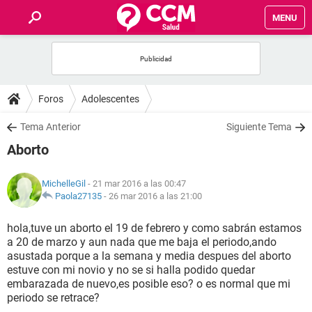
MENU
INICIO
FOROS
Foros
Adolescentes
SALUD
Tema Anterior
Siguiente Tema
Aborto
FAMILIA
MichelleGil
- 21 mar 2016 a las 00:47
NUTRICIÓN
Paola27135
-
26 mar 2016 a las 21:00
hola,tuve un aborto el 19 de febrero y como sabrán estamos
BIENESTAR
a 20 de marzo y aun nada que me baja el periodo,ando
asustada porque a la semana y media despues del aborto
SEXUALIDAD
estuve con mi novio y no se si halla podido quedar
embarazada de nuevo,es posible eso? o es normal que mi
periodo se retrace?
GLOSARIO