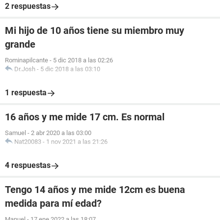
2 respuestas
Mi hijo de 10 años tiene su miembro muy
grande
Rominapilcante
-
5 dic 2018 a las 02:26
Dr.Josh
-
5 dic 2018 a las 03:10
1 respuesta
16 años y me mide 17 cm. Es normal
Samuel
-
2 abr 2020 a las 03:00
Nat20083
-
1 nov 2021 a las 21:26
4 respuestas
Tengo 14 años y me mide 12cm es buena
medida para mí edad?
Manuel
-
17 ene 2022 a las 18:07