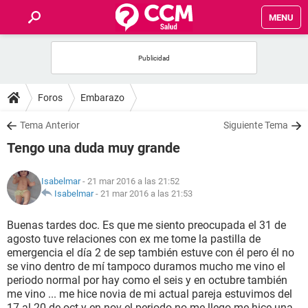
MENU
INICIO
FOROS
Foros
Embarazo
SALUD
Tema Anterior
Siguiente Tema
Tengo una duda muy grande
FAMILIA
Isabelmar
- 21 mar 2016 a las 21:52
NUTRICIÓN
Isabelmar
-
21 mar 2016 a las 21:53
Buenas tardes doc. Es que me siento preocupada el 31 de
BIENESTAR
agosto tuve relaciones con ex me tome la pastilla de
emergencia el día 2 de sep también estuve con él pero él no
SEXUALIDAD
se vino dentro de mí tampoco duramos mucho me vino el
periodo normal por hay como el seis y en octubre también
me vino ... me hice novia de mi actual pareja estuvimos del
GLOSARIO
17 al 20 de oct y en nov el periodo no me llego me hice una